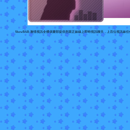
ShowBAR-激情視訊全裸俱樂部提供您跟正妹線上即時視訊聊天，上百位視訊